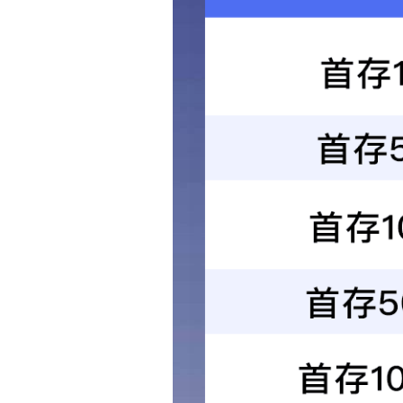
轻奢
田园
地中海
欧式
美式
北欧风
工业风
日式